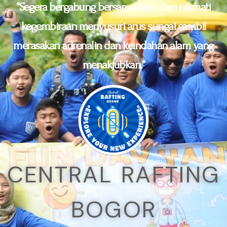
“Segera bergabung bersama kami dan nikmati
kegembiraan menyusuri arus sungai sambil
merasakan adrenalin dan keindahan alam yang
menakjubkan.”
CENTRAL RAFTING
BOGOR